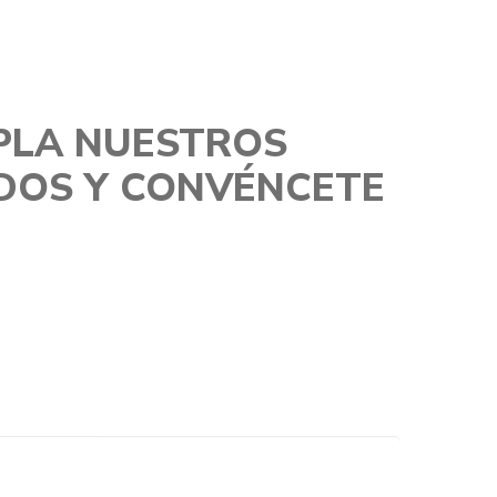
LA NUESTROS
DOS Y CONVÉNCETE
s y accede a nuestros resultados en
n vivido su experiencia con nuestro
ionales, fotos de antes y después,
ios y mucho más ...