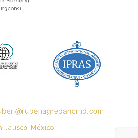
tic Surgery)
urgeons)
ruben@rubenagredanomd.com
 Jalisco, México