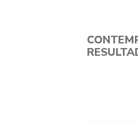
CONTEMP
RESULTA
Ingresa tus dato
pacientes que ha
equipo de profes
videos, testimon
Tu nombre*
RIO