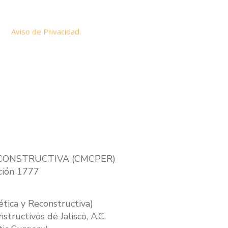
r de edad y que he leído y
 del
Aviso de Privacidad.
RECONSTRUCTIVA (CMCPER)
ión 1777
tica y Reconstructiva)
tructivos de Jalisco, A.C.