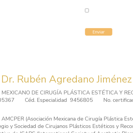
* Campos obligatorios
Acepto que soy mayo
acepto las condiciones
Dr. Rubén Agredano Jiménez
SEJO MEXICANO DE CIRUGÍA PLÁSTICA ESTÉTICA Y 
5367 Céd. Especialidad 9456805 No. certificac
 AMCPER (Asociación Mexicana de Cirugía Plástica Esté
io y Sociedad de Cirujanos Plásticos Estéticos y Recons